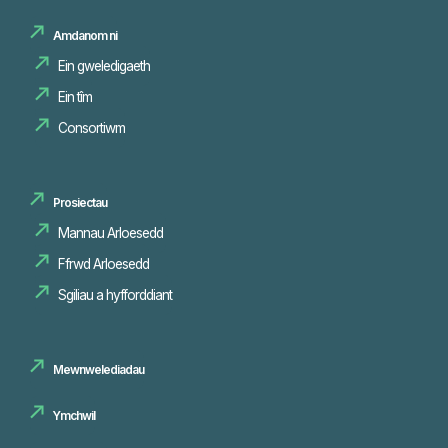
Amdanom ni
Ein gweledigaeth
Ein tîm
Consortiwm
Prosiectau
Mannau Arloesedd
Sgiliau a hyfforddiant
Mewnwelediadau
Ymchwil