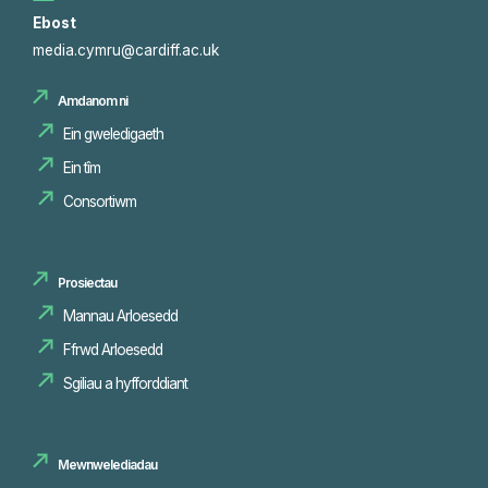
Ebost
media.cymru@cardiff.ac.uk
Amdanom ni
Ein gweledigaeth
Ein tîm
Consortiwm
Prosiectau
Mannau Arloesedd
Sgiliau a hyfforddiant
Mewnwelediadau