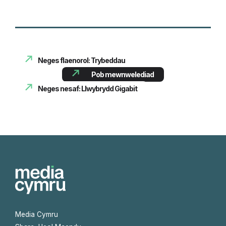
Neges flaenorol: Trybeddau
Pob mewnwelediad
Neges nesaf: Llwybrydd Gigabit
Media Cymru