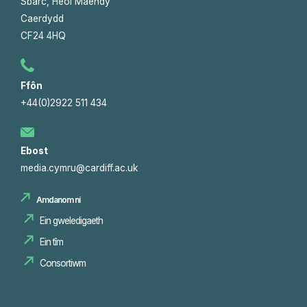
Sbarc, Heol Maendy
Caerdydd
CF24 4HQ
Ffôn
+44(0)2922 511 434
Ebost
media.cymru@cardiff.ac.uk
Amdanom ni
Ein gweledigaeth
Ein tîm
Consortiwm