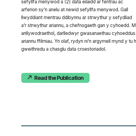
sefyllfa menywod a (2) data eilaidd ar fentrau ac
arferion sy’n anelu at newid sefyllfa menywod. Gall
llwyddiant mentrau ddibynnu ar strwythur y sefydliad
a’r strwythur ariannu, a chefnogaeth gan y cyhoedd. M
anllywodraethol, darlledwyr gwasanaethau cyhoeddus (
ariannu ffilmiau. Yn olaf, rydyn ni’n argymell mynd y 
gweithredu a chasglu data croestoriadol.
Read the Publication