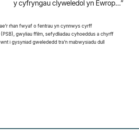
y cyfryngau clyweledol yn Ewrop…”
ae’r rhan fwyaf o fentrau yn cynnwys cyrff
PSB), gwyliau ffilm, sefydliadau cyhoeddus a chyrff
tu hwnt i gysyniad gwelededd tra’n mabwysiadu dull