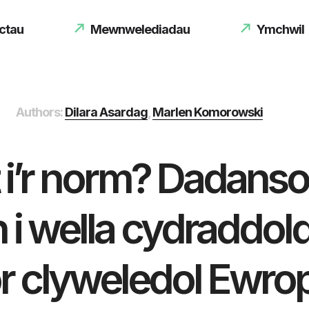
ctau
Mewnwelediadau
Ymchwil
Authors:
Dilara Asardag
,
Marlen Komorowski
t i’r norm? Dadans
 i wella cydraddo
r clyweledol Ewrop