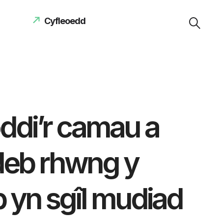
Cyfleoedd
oddi’r camau a
ldeb rhwng y
 yn sgîl mudiad