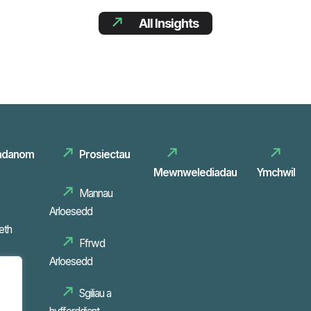
All Insights
danom
Prosiectau
Mewnwelediadau
Ymchwil
Mannau
Arloesedd
eth
Ffrwd
 tîm
Sgiliau a