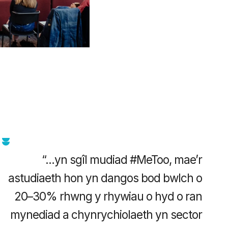
“…yn sgîl mudiad #MeToo, mae’r
astudiaeth hon yn dangos bod bwlch o
20–30% rhwng y rhywiau o hyd o ran
mynediad a chynrychiolaeth yn sector