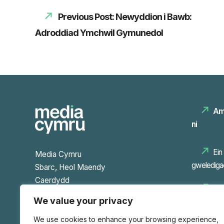
Previous Post: Newyddion i Bawb:
Adroddiad Ymchwil Gymunedol
Am
ni
Ein
Media Cymru
gwelediga
Sbarc, Heol Maendy
Caerdydd
Ein
CF24 4HQ
We value your privacy
Ffôn
We use cookies to enhance your browsing experience,