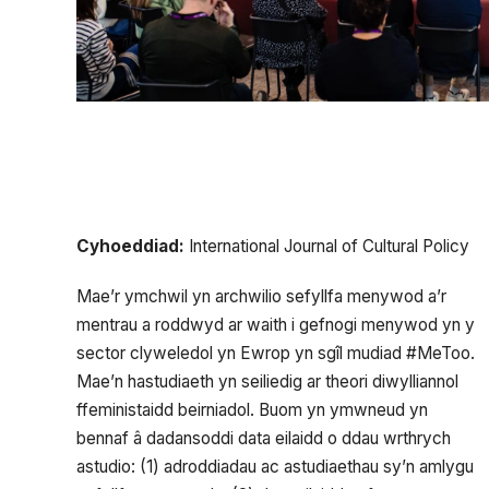
Cyhoeddiad:
International Journal of Cultural Policy
Mae’r ymchwil yn archwilio sefyllfa menywod a’r
mentrau a roddwyd ar waith i gefnogi menywod yn y
sector clyweledol yn Ewrop yn sgîl mudiad #MeToo.
Mae’n hastudiaeth yn seiliedig ar theori diwylliannol
ffeministaidd beirniadol. Buom yn ymwneud yn
bennaf â dadansoddi data eilaidd o ddau wrthrych
astudio: (1) adroddiadau ac astudiaethau sy’n amlygu