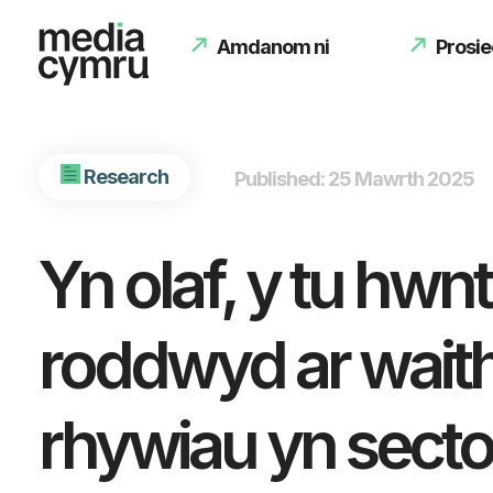
Amdanom ni
Prosie
Research
Published: 25 Mawrth 2025
Yn olaf, y tu hwn
roddwyd ar waith
rhywiau yn secto