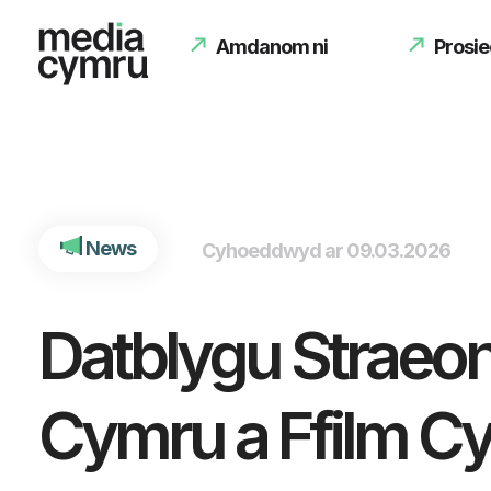
int(5391)
Amdanom ni
Prosie
News
Cyhoeddwyd ar 09.03.2026
Datblygu Straeo
Cymru a Ffilm C