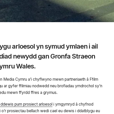
ygu arloesol yn symud ymlaen i ail
diad newydd gan Gronfa Straeon
Cymru Wales.
an Media Cymru a’i chyflwyno mewn partneriaeth â Ffilm
u ar gyfer ffilmiau nodwedd neu brofiadau ymdrochol sy’n
hredu mewn ffyrdd ffres a grymus.
ddewis pum prosiect arloesol
i ymgymryd â chyfnod
 o’r prosiectau bellach wedi cael eu dewis i ddatblygu eu