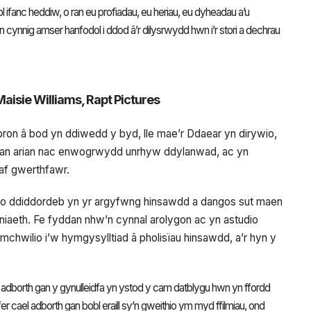
 ifanc heddiw, o ran eu profiadau, eu heriau, eu dyheadau a’u
ynnig amser hanfodol i ddod â’r dilysrwydd hwn i’r stori a dechrau
Maisie Williams, Rapt Pictures
bron â bod yn ddiwedd y byd, lle mae’r Ddaear yn dirywio,
 gan arian nac enwogrwydd unrhyw ddylanwad, ac yn
yaf gwerthfawr.
 o ddiddordeb yn yr argyfwng hinsawdd a dangos sut maen
iaeth. Fe fyddan nhw’n cynnal arolygon ac yn astudio
hwilio i’w hymgysylltiad â pholisïau hinsawdd, a’r hyn y
adborth gan y gynulleidfa yn ystod y cam datblygu hwn yn ffordd
r cael adborth gan bobl eraill sy’n gweithio ym myd ffilmiau, ond