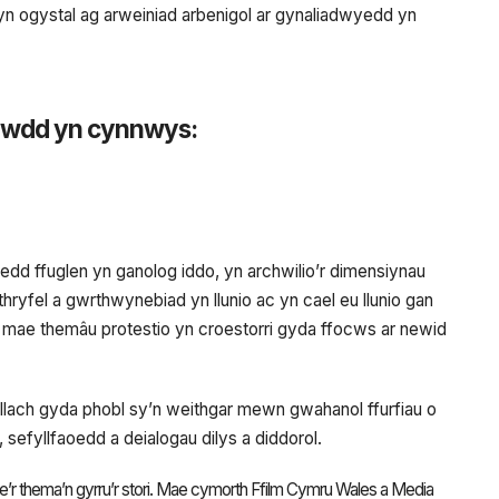
yn ogystal ag arweiniad arbenigol ar gynaliadwyedd yn
sawdd yn cynnwys:
edd ffuglen yn ganolog iddo, yn archwilio’r dimensiynau
ryfel a gwrthwynebiad yn llunio ac yn cael eu llunio gan
 mae themâu protestio yn croestorri gyda ffocws ar newid
ach gyda phobl sy’n weithgar mewn gwahanol ffurfiau o
 sefyllfaoedd a deialogau dilys a diddorol.
’r thema’n gyrru’r stori. Mae cymorth Ffilm Cymru Wales a Media