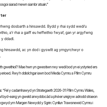
osgoi siarad mewn siambr atsain.”
rter
 rhwng dosbarth a hinsawdd. Bydd y rhai sydd wedi’u
thio, a’r rhai a gaiff eu heffeithio fwyaf, gan yr argyfwng
 y ddadl.
wng hinsawdd, ac yn dod i gyswllt ag ymgyrchwyr o
.
th gweithiol? Mae hwn yn gwestiwn rwy wedi bod yn ei ystyried ers
g erioed. Rwy’n ddiolchgar iawn bod Media Cymru a Ffilm Cymru
s:
“Fel y cadarnhawyd yn Strategaeth 2026-31 Ffilm Cymru Wales,
wl byd-eang yn gweld arwyddocâd a phŵer unigryw adrodd straeon
amlygwyd ym Margen Newydd y Sgrin: Cynllun Trawsnewid Cymru i