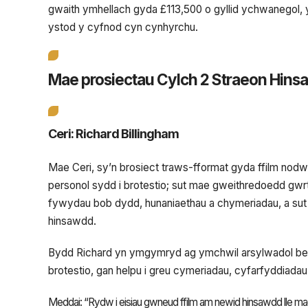
gwaith ymhellach gyda £113,500 o gyllid ychwanegol, 
ystod y cyfnod cyn cynhyrchu.
Mae prosiectau Cylch 2 Straeon Hin
Ceri:
Richard Billingham
Mae
Ceri
, sy’n brosiect traws-fformat gyda ffilm nodw
personol sydd i brotestio; sut mae gweithredoedd gwrth
fywydau bob dydd, hunaniaethau a chymeriadau, a sut
hinsawdd.
Bydd Richard yn ymgymryd ag ymchwil arsylwadol bell
brotestio, gan helpu i greu cymeriadau, cyfarfyddiadau,
Meddai: “Rydw i eisiau gwneud ffilm am newid hinsawdd lle mae