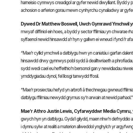
harneisio cynnwys creadigol ar gyfer newid diwylliant. Bydd y 
achosion o arferion gorau mewn cynhyrchu cynaliadwy ar gyfer
Dywed Dr Matthew Boswell, Uwch Gymrawd Ymchwil y
mwyaf diffiniol ein hoes, a bydd y sector ffilmiau yn chwarae 
sylfaenol newid hinsawdd a’r hyn y gallwn ei wneud i fynd i’r afa
“Mae’r cyllid ymchwil a datblygu hwn yn caniatáu i garfan dale
hinsawdd drwy gynnwys pobl sydd â dealltwriaeth a phrofiad
sydd wedi cael eu heffeithio’n bersonol gan y newidiadau niwe
ymddygiadau dynol, fel llosgi tanwydd ffosil.
“Mae’r prosiectau hefyd yn arbrofi â thechnegau gwneud ffilmia
datblygu ffilmiau newydd grymus sy’n arwain at newid parhaol.
Mae’r Athro Justin Lewis, Cyfarwyddwr Media Cymru,
gwych hyn yn datblygu. Gyda’i gilydd, maen nhw’n defnyddio a
i dynnu sylw at realiti a materion allweddol ynghylch yr argyf