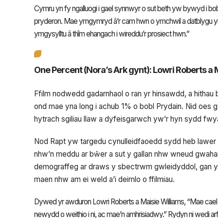
Cymru yn fy ngalluogi i gael synnwyr o sut beth yw bywyd i bobl
pryderon. Mae ymgymryd â’r cam hwn o ymchwil a datblygu yn c
ymgysylltu â thîm ehangach i wireddu’r prosiect hwn.”
One Percent
(
Nora’s Ark
gynt):
Lowri Roberts a 
Ffilm nodwedd gadarnhaol o ran yr hinsawdd, a hithau 
ond mae yna long i achub 1% o bobl Prydain. Nid oes
hytrach sgiliau llaw a dyfeisgarwch yw’r hyn sydd fw
Nod Rapt yw targedu cynulleidfaoedd sydd heb lawer
nhw’n meddu ar bŵer a sut y gallan nhw wneud gwahan
demograffeg ar draws y sbectrwm gwleidyddol, gan ymc
maen nhw am ei weld a’i deimlo o ffilmiau.
Dywed yr awduron Lowri Roberts a Maisie Williams, “Mae cael 
newydd o weithio i ni, ac mae’n amhrisiadwy.” Rydyn ni wedi arfe