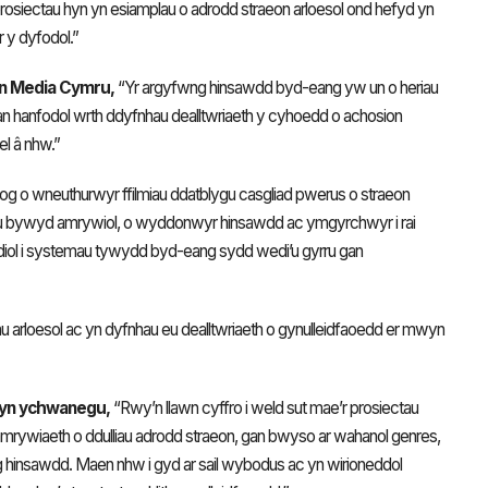
prosiectau hyn yn esiamplau o adrodd straeon arloesol ond hefyd yn
 y dyfodol.”
n Media Cymru,
“Yr argyfwng hinsawdd byd-eang yw un o heriau
rhan hanfodol wrth ddyfnhau dealltwriaeth y cyhoedd o achosion
el â nhw.”
ntog o wneuthurwyr ffilmiau ddatblygu casgliad pwerus o straeon
au bywyd amrywiol, o wyddonwyr hinsawdd ac ymgyrchwyr i rai
idiol i systemau tywydd byd-eang sydd wedi’u gyrru gan
u arloesol ac yn dyfnhau eu dealltwriaeth o gynulleidfaoedd er mwyn
”
 yn ychwanegu,
“Rwy’n llawn cyffro i weld sut mae’r prosiectau
mrywiaeth o ddulliau adrodd straeon, gan bwyso ar wahanol genres,
wng hinsawdd. Maen nhw i gyd ar sail wybodus ac yn wirioneddol