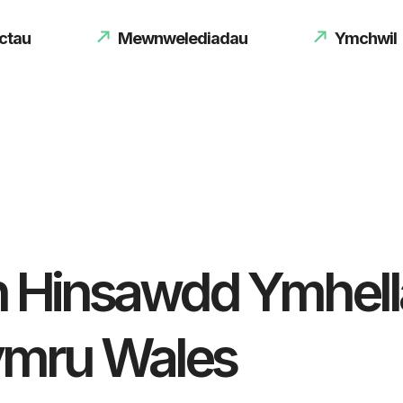
ctau
Mewnwelediadau
Ymchwil
n Hinsawdd Ymhel
ymru Wales