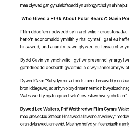
mae clywed gan gynulleidfaoedd yn uniongyrchol yn ein helpu i 
Who Gives a F**k About Polar Bears?:
Gavin Po
Ffilm ddogfen nodwedd sy’n archwilio’r croestoriadau
herio’n economaidd ymhlith y rhai cyntaf i gael eu heffei
hinsawdd, ond anaml y cawn glywed eu lleisiau nhw yn
Bydd Gavin yn ymchwilio i gyflwr presennol yr argyf
gefndiroedd dosbarth gweithiol a diwylliannol amrywiol
Dywed Gavin “Sut ydyn ni’n adrodd straeon hinsawdd y dosbar
bron i ddegawd, ac ar hyn o bryd mae’n teimlo’n bwysicach na
Wales wedi fy ngalluogi i archwilio’r cwestiwn hwn ymhellach.”
Dywed Lee Walters, Prif Weithredwr Ffilm Cymru Wale
mae prosiectau Straeon Hinsawdd a llawer o arweinwyr medd
o ran dylanwadu ar newid. Mae hyn hefyd yn flaenoriaeth a 