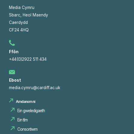
Media Cymru
Sbarc, Heol Maendy
Caerdydd
CF24 4HQ
Ffôn
+44(0)2922 511 434
Ebost
media.cymru@cardiff.ac.uk
Amdanom ni
Ein gweledigaeth
Ein tîm
Consortiwm