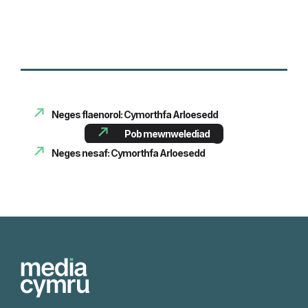
Neges flaenorol: Cymorthfa Arloesedd
Pob mewnwelediad
Neges nesaf: Cymorthfa Arloesedd