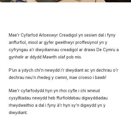
Mae’r Cyfarfod Arloeswyr Creadigol yn sesiwn dal i fyny
anffurfiol, misol ar gyfer gweithwyr proffesiynol yn y
cyfryngau a’r diwydiannau creadigol ar draws De Cymru a
gynhelir ar ddydd Mawrth olaf pob mis.
P’un a ydych chi’n newydd i’r diwydiant ac yn dechrau o’r
dechrau neu’n rhedeg y cwmni, mae croeso i bawb!
Mae’r cyfarfodydd hyn yn rhoi cyfle i chi wneud
cysylltiadau newydd heb ffurfioldebau digwyddiadau
rhwydweithio a dal i fyny â’r hyn sy’n digwydd yn y
diwydiant.