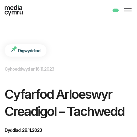
int(987)
Digwyddiad
Cyhoeddwyd ar 16.11.2023
Cyfarfod Arloeswyr
Creadigol – Tachwedd
Dyddiad: 28.11.2023