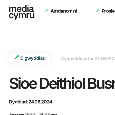
int(1208)
Amdanom ni
Prosie
Digwyddiad
Cyhoeddwyd ar 20.06.20
Sioe Deithiol Bu
Dyddiad: 24.06.2024