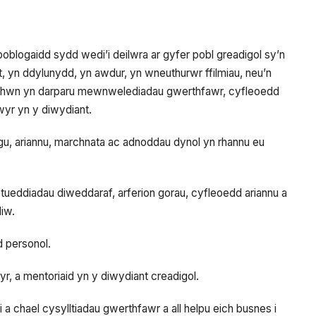
oblogaidd sydd wedi’i deilwra ar gyfer pobl greadigol sy’n
st, yn ddylunydd, yn awdur, yn wneuthurwr ffilmiau, neu’n
ad hwn yn darparu mewnwelediadau gwerthfawr, cyfleoedd
yr yn y diwydiant.
u, ariannu, marchnata ac adnoddau dynol yn rhannu eu
 tueddiadau diweddaraf, arferion gorau, cyfleoedd ariannu a
iw.
d personol.
yr, a mentoriaid yn y diwydiant creadigol.
 chael cysylltiadau gwerthfawr a all helpu eich busnes i