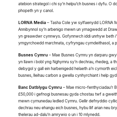
atebion strategol i chi sy’n helpu’ch busnes i dyfu. O
phopeth yn y canol.
LORNA Media
– Tasha Cole yw sylfaenydd LORNA Me
Annibynnol sy’n arbenigo mewn un ymagwedd at Draws
yn greawdwr cynnwys. Gofynnwch iddi unrhyw beth i’w
ymgyrchoedd marchnata, cyfryngau cymdeithasol, a p
Busnes Cymru
– Mae Busnes Cymru yn darparu gwybod
yn llawn i bobl yng Nghymru sy’n dechrau, rhedeg, a 
debygol y gall ein harbenigedd helaeth a’n cymorth ei
busnes, lleihau carbon a gwella cynhyrchiant i help gy
Banc Datblygu Cymru
– Mae micro-fenthyciadau’r Ba
£50,000 i gefnogi busnesau gyda chostau twf a gweith
mewn cymunedau ledled Cymru. Gellir defnyddio cylli
dechrau neu ehangu eich busnes, hybu llif arian neu b
thelerau ad-dalu’n amrywio o un i 10 mlynedd.