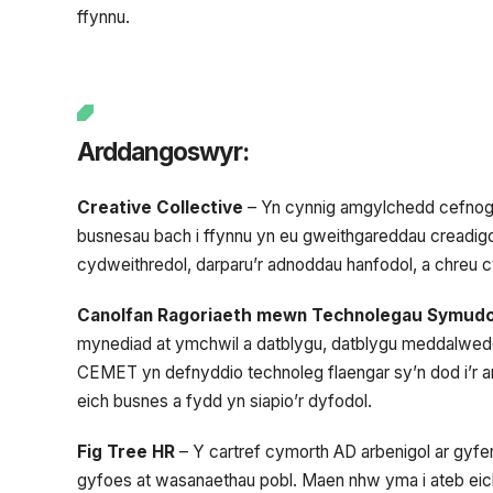
ffynnu.
Arddangoswyr:
Creative Collective
– Yn cynnig amgylchedd cefnogol
busnesau bach i ffynnu yn eu gweithgareddau creadi
cydweithredol, darparu’r adnoddau hanfodol, a chreu cy
Canolfan Ragoriaeth mewn Technolegau Symudol
mynediad at ymchwil a datblygu, datblygu meddalwedd
CEMET yn defnyddio technoleg flaengar sy’n dod i’r a
eich busnes a fydd yn siapio’r dyfodol.
Fig Tree HR
– Y cartref cymorth AD arbenigol ar gy
gyfoes at wasanaethau pobl. Maen nhw yma i ateb eic