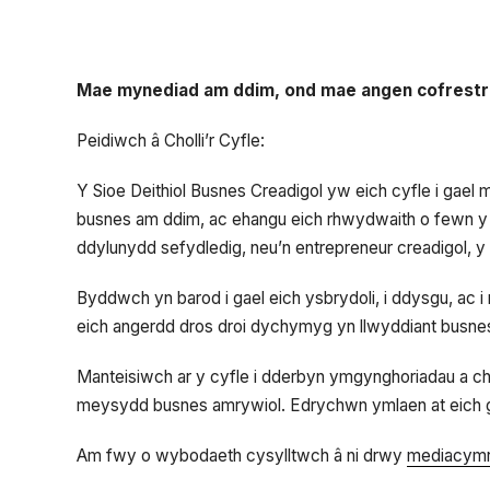
Mae mynediad am ddim, ond mae angen cofrestru i
Peidiwch â Cholli’r Cyfle:
Y Sioe Deithiol Busnes Creadigol yw eich cyfle i gae
busnes am ddim, ac ehangu eich rhwydwaith o fewn y di
ddylunydd sefydledig, neu’n entrepreneur creadigol, y
Byddwch yn barod i gael eich ysbrydoli, i ddysgu, ac i
eich angerdd dros droi dychymyg yn llwyddiant busne
Manteisiwch ar y cyfle i dderbyn ymgynghoriadau a c
meysydd busnes amrywiol. Edrychwn ymlaen at eich gw
Am fwy o wybodaeth cysylltwch â ni drwy
mediacym