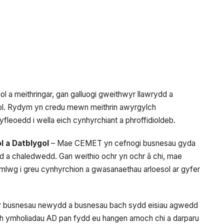
 a meithringar, gan galluogi gweithwyr llawrydd a
gol. Rydym yn credu mewn meithrin awyrgylch
fleoedd i wella eich cynhyrchiant a phroffidioldeb.
 a Datblygol
– Mae CEMET yn cefnogi busnesau gyda
 a chaledwedd. Gan weithio ochr yn ochr â chi, mae
mlwg i greu cynhyrchion a gwasanaethau arloesol ar gyfer
fer busnesau newydd a busnesau bach sydd eisiau agwedd
h ymholiadau AD pan fydd eu hangen arnoch chi a darparu