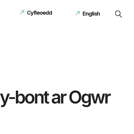
Cyfleoedd
English
-y-bont ar Ogwr