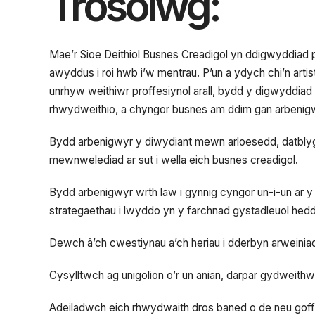
Trosolwg:
Mae’r Sioe Deithiol Busnes Creadigol yn ddigwyddiad p
awyddus i roi hwb i’w mentrau. P’un a ydych chi’n arti
unrhyw weithiwr proffesiynol arall, bydd y digwyddi
rhwydweithio, a chyngor busnes am ddim gan arbenigw
Bydd arbenigwyr y diwydiant mewn arloesedd, datblyg
mewnwelediad ar sut i wella eich busnes creadigol.
Bydd arbenigwyr wrth law i gynnig cyngor un-i-un ar y
strategaethau i lwyddo yn y farchnad gystadleuol hedd
Dewch â’ch cwestiynau a’ch heriau i dderbyn arweinia
Cysylltwch ag unigolion o’r un anian, darpar gydweithw
Adeiladwch eich rhwydwaith dros baned o de neu goffi a