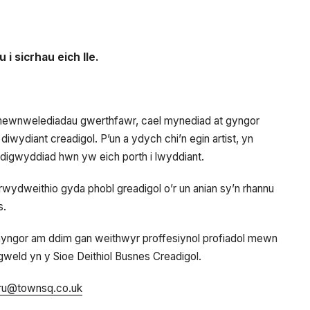
 sicrhau eich lle.
l mewnwelediadau gwerthfawr, cael mynediad at gyngor
wydiant creadigol. P’un a ydych chi’n egin artist, yn
 digwyddiad hwn yw eich porth i lwyddiant.
 rwydweithio gyda phobl greadigol o’r un anian sy’n rhannu
s.
hyngor am ddim gan weithwyr proffesiynol profiadol mewn
eld yn y Sioe Deithiol Busnes Creadigol.
ru@townsq.co.uk