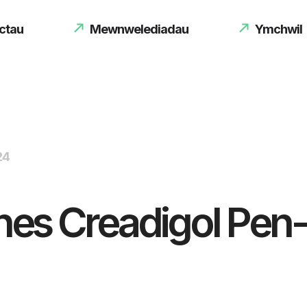
ctau
Mewnwelediadau
Ymchwil
24
snes Creadigol Pen