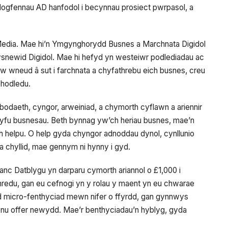
 ddogfennau AD hanfodol i becynnau prosiect pwrpasol, a
dia. Mae hi’n Ymgynghorydd Busnes a Marchnata Digidol
newid Digidol. Mae hi hefyd yn westeiwr podlediadau ac
 wneud â sut i farchnata a chyfathrebu eich busnes, creu
hodledu.
aeth, cyngor, arweiniad, a chymorth cyflawn a ariennir
thyfu busnesau. Beth bynnag yw’ch heriau busnes, mae’n
ch helpu. O help gyda chyngor adnoddau dynol, cynllunio
da chyllid, mae gennym ni hynny i gyd.
nc Datblygu yn darparu cymorth ariannol o £1,000 i
redu, gan eu cefnogi yn y rolau y maent yn eu chwarae
d micro-fenthyciad mewn nifer o ffyrdd, gan gynnwys
rynu offer newydd. Mae’r benthyciadau’n hyblyg, gyda