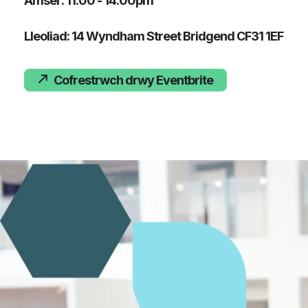
Amser: 11:00 - 14:00pm
Lleoliad: 14 Wyndham Street Bridgend CF31 1EF
Cofrestrwch drwy Eventbrite