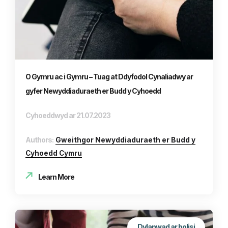
O Gymru ac i Gymru – Tuag at Ddyfodol Cynaliadwy ar
gyfer Newyddiaduraeth er Budd y Cyhoedd
Cyhoeddwyd ar 21.07.2023
Authors:
Gweithgor Newyddiaduraeth er Budd y
Cyhoedd Cymru
Learn More
Dylanwad ar bolisi