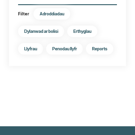
Adroddiadau
Filter
Dylanwad ar bolisi
Erthyglau
Llyfrau
Penodau llyfr
Reports