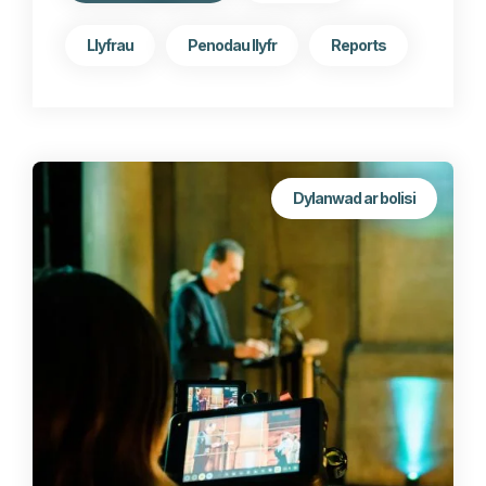
Llyfrau
Penodau llyfr
Reports
Dylanwad ar bolisi