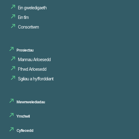
Ein gweledigaeth
Ein tîm
Consortiwm
Prosiectau
Mannau Arloesedd
Sgiliau a hyfforddiant
Mewnwelediadau
Ymchwil
Cyfleoedd