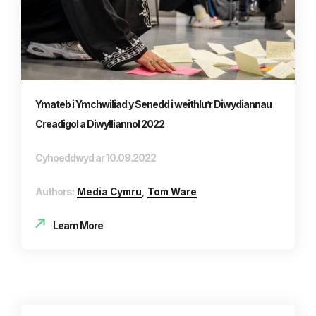
Ymateb i Ymchwiliad y Senedd i weithlu’r Diwydiannau
Creadigol a Diwylliannol 2022
Cyhoeddwyd ar 10.09.2022
Authors:
Media Cymru
,
Tom Ware
Learn More