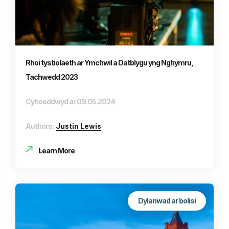
Rhoi tystiolaeth ar Ymchwil a Datblygu yng Nghymru,
Tachwedd 2023
Cyhoeddwyd ar 09.05.2024
Authors:
Justin Lewis
Learn More
Dylanwad ar bolisi