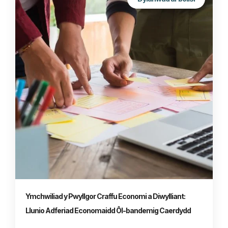
Ymchwiliad y Pwyllgor Craffu Economi a Diwylliant:
Llunio Adferiad Economaidd Ôl-bandemig Caerdydd