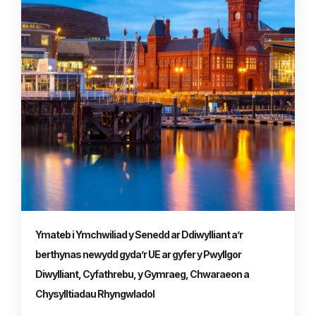
Ymateb i Ymchwiliad y Senedd ar Ddiwylliant a’r
berthynas newydd gyda’r UE ar gyfer y Pwyllgor
Diwylliant, Cyfathrebu, y Gymraeg, Chwaraeon a
Chysylltiadau Rhyngwladol