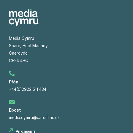
Media Cymru
Sbarc, Heol Maendy
Caerdydd
CF24 4HQ
Ffôn
+44(0)2922 511 434
Ebost
media.cymru@cardiff.ac.uk
Amdanom ni