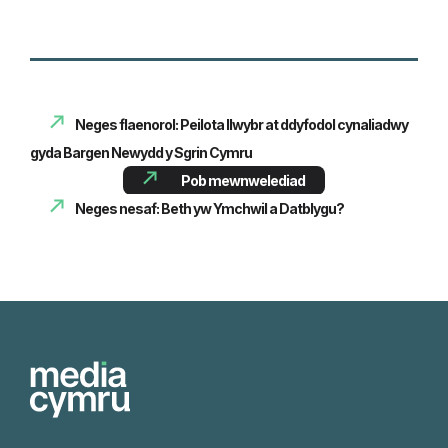
Neges flaenorol: Peilota llwybr at ddyfodol cynaliadwy
gyda Bargen Newydd y Sgrin Cymru
Pob mewnwelediad
Neges nesaf: Beth yw Ymchwil a Datblygu?