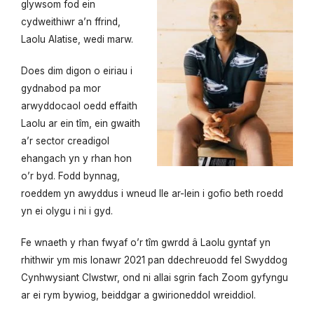
glywsom fod ein
cydweithiwr a’n ffrind,
Laolu Alatise, wedi marw.
Does dim digon o eiriau i
gydnabod pa mor
arwyddocaol oedd effaith
Laolu ar ein tîm, ein gwaith
a’r sector creadigol
ehangach yn y rhan hon
o’r byd. Fodd bynnag,
roeddem yn awyddus i wneud lle ar-lein i gofio beth roedd
yn ei olygu i ni i gyd.
Fe wnaeth y rhan fwyaf o’r tîm gwrdd â Laolu gyntaf yn
rhithwir ym mis Ionawr 2021 pan ddechreuodd fel Swyddog
Cynhwysiant Clwstwr, ond ni allai sgrin fach Zoom gyfyngu
ar ei rym bywiog, beiddgar a gwirioneddol wreiddiol.