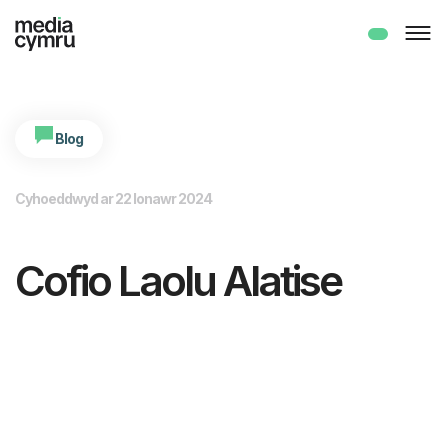
Blog
Cyhoeddwyd ar 22 Ionawr 2024
Cofio Laolu Alatise