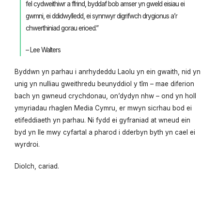
fel cydweithiwr a ffrind, byddaf bob amser yn gweld eisiau ei
gwmni, ei ddidwylledd, ei synnwyr digrifwch drygionus a’r
chwerthiniad gorau erioed.”
– Lee Walters
Byddwn yn parhau i anrhydeddu Laolu yn ein gwaith, nid yn
unig yn nulliau gweithredu beunyddiol y tîm – mae diferion
bach yn gwneud crychdonau, on’dydyn nhw – ond yn holl
ymyriadau rhaglen Media Cymru, er mwyn sicrhau bod ei
etifeddiaeth yn parhau. Ni fydd ei gyfraniad at wneud ein
byd yn lle mwy cyfartal a pharod i dderbyn byth yn cael ei
wyrdroi.
Diolch, cariad.