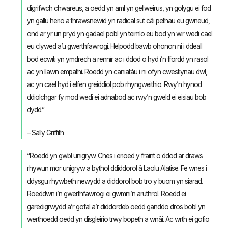
digrifwch chwareus, a oedd yn aml yn gellweirus, yn golygu ei fod
yn gallu herio a thrawsnewid yn radical sut câi pethau eu gwneud,
ond ar yr un pryd yn gadael pobl yn teimlo eu bod yn wir wedi cael
eu clywed a’u gwerthfawrogi. Helpodd bawb ohonon ni i ddeall
bod ecwiti yn ymdrech a rennir ac i ddod o hyd i’n ffordd yn rasol
ac yn llawn empathi. Roedd yn caniatáu i ni ofyn cwestiynau dwl,
ac yn cael hyd i elfen greiddiol pob rhyngweithio. Rwy’n hynod
ddiolchgar fy mod wedi ei adnabod ac rwy’n gweld ei eisiau bob
dydd.”
– Sally Griffith
“Roedd yn gwbl unigryw. Ches i erioed y fraint o ddod ar draws
rhywun mor unigryw a bythol ddiddorol â Laolu Alatise. Fe wnes i
ddysgu rhywbeth newydd a diddorol bob tro y buom yn siarad.
Roeddwn i’n gwerthfawrogi ei gwmni’n aruthrol. Roedd ei
garedigrwydd a’r gofal a’r diddordeb oedd ganddo dros bobl yn
werthoedd oedd yn disgleirio trwy bopeth a wnâi. Ac wrth ei gofio