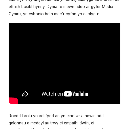
effaith bosibl hynny. Dyma fe mewn fideo ar gyfer Media
Cymru, yn esbonio beth mae’r cyfan yn ei olygu:
Roedd Laolu yn actifydd ac yn eiriolwr a newidiodd
galonnau a meddyliau trwy ei empathi dwfn, ei