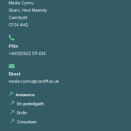
Media Cymru
Sbarc, Heol Maendy
Caerdydd
CF24 4HQ
Ffôn
+44(0)2922 511 434
Ebost
media.cymru@cardiff.ac.uk
Amdanom ni
Ein gweledigaeth
Ein tîm
Consortiwm