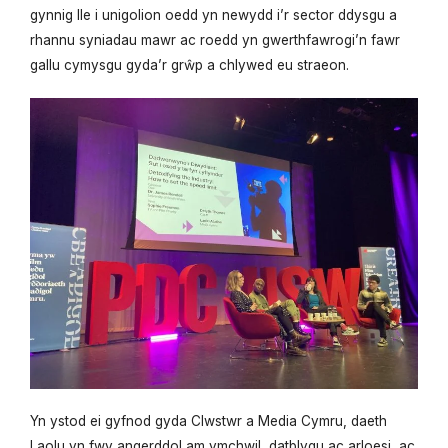
gynnig lle i unigolion oedd yn newydd i’r sector ddysgu a
rhannu syniadau mawr ac roedd yn gwerthfawrogi’n fawr
gallu cymysgu gyda’r grŵp a chlywed eu straeon.
Yn ystod ei gyfnod gyda Clwstwr a Media Cymru, daeth
Laolu yn fwy angerddol am ymchwil, datblygu ac arloesi, ac