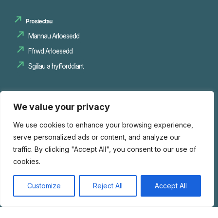
Prosiectau
Mannau Arloesedd
Sgiliau a hyfforddiant
Mewnwelediadau
We value your privacy
We use cookies to enhance your browsing experience,
Ymchwil
serve personalized ads or content, and analyze our
Cyfleoedd
traffic. By clicking "Accept All", you consent to our use of
cookies.
Cysylltwch â ni
Customize
Reject All
Accept All
Chwilio