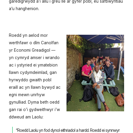
garedigrwydd a’i allu i greu lle ar gyfer pobl, eu safbwyntiau
a’u hanghenion.
Roedd yn aelod mor
werthfawr o dîm Canolfan
yr Economi Greadigol —
yn cymryd amser i wrando
ac i ystyried ei ymatebion
llawn cydymdeimlad, gan
hyrwyddo gwaith pobl
eraill ac yn llawn bywyd ac
egni mewn unrhyw
gynulliad. Dyma beth oedd
gan rai o’i gydweithwyr i’w
ddweud am Laolu:
“Roedd Laolu yn fod dynol eithriadol a hardd. Roedd ei synnwyr