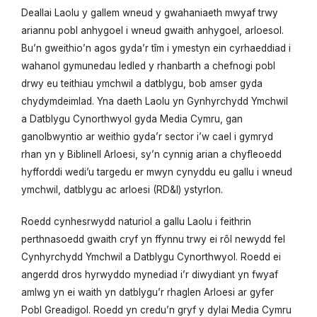
Deallai Laolu y gallem wneud y gwahaniaeth mwyaf trwy
ariannu pobl anhygoel i wneud gwaith anhygoel, arloesol.
Bu’n gweithio’n agos gyda’r tîm i ymestyn ein cyrhaeddiad i
wahanol gymunedau ledled y rhanbarth a chefnogi pobl
drwy eu teithiau ymchwil a datblygu, bob amser gyda
chydymdeimlad. Yna daeth Laolu yn Gynhyrchydd Ymchwil
a Datblygu Cynorthwyol gyda Media Cymru, gan
ganolbwyntio ar weithio gyda’r sector i’w cael i gymryd
rhan yn y Biblinell Arloesi, sy’n cynnig arian a chyfleoedd
hyfforddi wedi’u targedu er mwyn cynyddu eu gallu i wneud
ymchwil, datblygu ac arloesi (RD&I) ystyrlon.
Roedd cynhesrwydd naturiol a gallu Laolu i feithrin
perthnasoedd gwaith cryf yn ffynnu trwy ei rôl newydd fel
Cynhyrchydd Ymchwil a Datblygu Cynorthwyol. Roedd ei
angerdd dros hyrwyddo mynediad i’r diwydiant yn fwyaf
amlwg yn ei waith yn datblygu’r rhaglen Arloesi ar gyfer
Pobl Greadigol. Roedd yn credu’n gryf y dylai Media Cymru