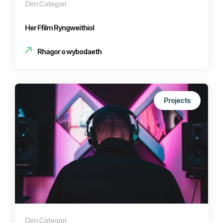
Dim Categori
Her Ffilm Ryngweithiol
Rhagor o wybodaeth
Projects
Dim Categori