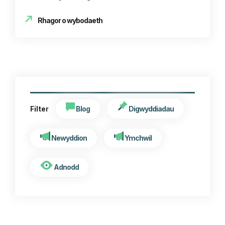
Rhagor o wybodaeth
Blog
Digwyddiadau
Filter
Newyddion
Ymchwil
Adnodd