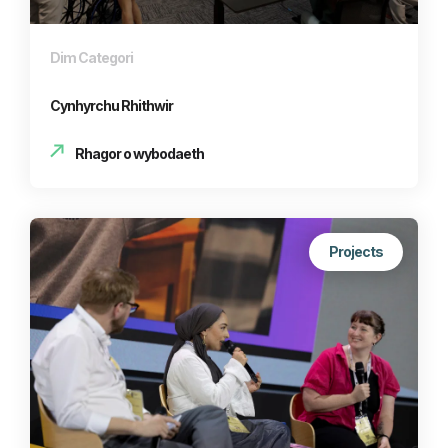
Dim Categori
Cynhyrchu Rhithwir
Rhagor o wybodaeth
Projects