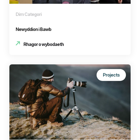
Dim Categori
Newyddion i Bawb
Rhagor o wybodaeth
Projects