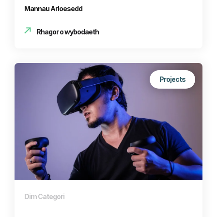
Mannau Arloesedd
Rhagor o wybodaeth
Projects
Dim Categori