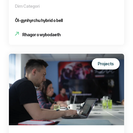
Dim Categori
Ôl-gynhyrchu hybrid o bell
Rhagor o wybodaeth
Projects