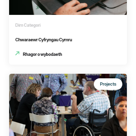
Dim Categori
Chwaraewr Cyfryngau Cymru
Rhagor o wybodaeth
Projects