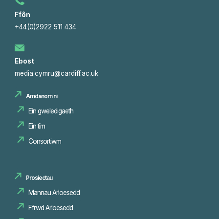
Ffôn
+44(0)2922 511 434
Ebost
media.cymru@cardiff.ac.uk
Amdanom ni
Ein gweledigaeth
Ein tîm
Consortiwm
Prosiectau
Mannau Arloesedd