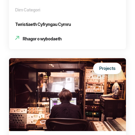
Dim Categori
Twristiaeth Cyfryngau Cymru
Rhagor o wybodaeth
Projects