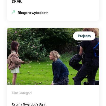
DR VR.
Rhagor o wybodaeth
Projects
Dim Categori
Cronfa Gwyrddu’r Sgrîn