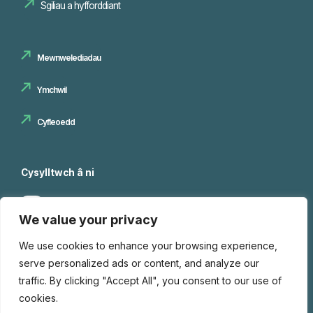
Sgiliau a hyfforddiant
Mewnwelediadau
Ymchwil
Cyfleoedd
Cysylltwch â ni
We value your privacy
We use cookies to enhance your browsing experience,
©Media Cymru (CYM) 2026 - Hawlfraint Media Cymru
serve personalized ads or content, and analyze our
traffic. By clicking "Accept All", you consent to our use of
Polisi Iaith Gymraeg
Hysbysiad Preifatrwydd
cookies.
Fframwaith Moeseg Ymchwil
Map o’r wefan