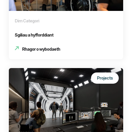
Dim Categori
Sgiliau a hyfforddiant
Rhagor o wybodaeth
Projects